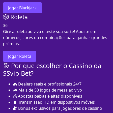
Jogar Blackjack
🎲 Roleta
36
Gire a roleta ao vivo e teste sua sorte! Aposte em
números, cores ou combinações para ganhar grandes
prêmios.
Jogar Roleta
🎯 Por que escolher o Cassino da
SSvip Bet?
👥 Dealers reais e profissionais 24/7
🎮 Mais de 50 jogos de mesa ao vivo
💰 Apostas baixas e altas disponíveis
📱 Transmissão HD em dispositivos móveis
🎁 Bônus exclusivos para jogadores de cassino