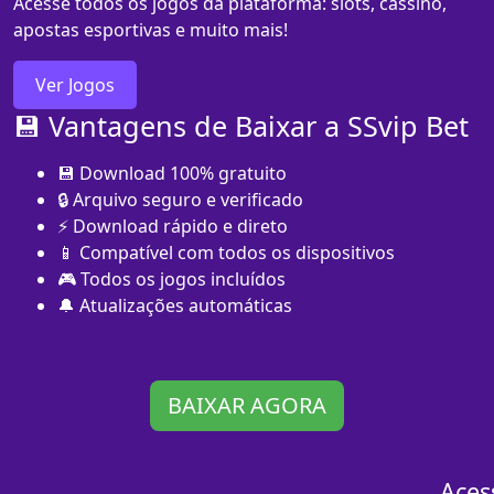
Acesse todos os jogos da plataforma: slots, cassino,
apostas esportivas e muito mais!
Ver Jogos
💾 Vantagens de Baixar a SSvip Bet
💾 Download 100% gratuito
🔒 Arquivo seguro e verificado
⚡ Download rápido e direto
📱 Compatível com todos os dispositivos
🎮 Todos os jogos incluídos
🔔 Atualizações automáticas
BAIXAR AGORA
Aces