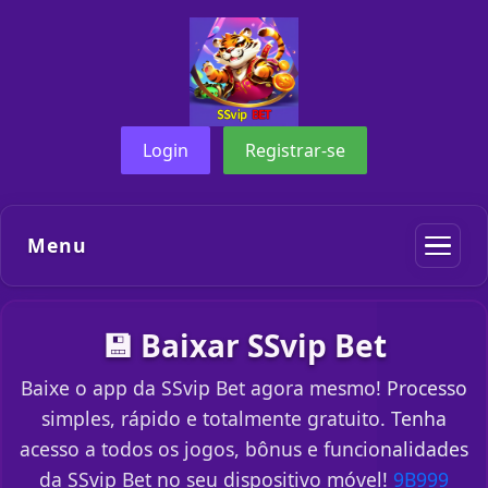
Login
Registrar-se
Menu
💾 Baixar SSvip Bet
Baixe o app da SSvip Bet agora mesmo! Processo
simples, rápido e totalmente gratuito. Tenha
acesso a todos os jogos, bônus e funcionalidades
da SSvip Bet no seu dispositivo móvel!
9B999