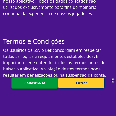
nosso aplicativo. Todos os dados coletados são
utilizados exclusivamente para fins de melhoria
contínua da experiência de nossos jogadores.
Termos e Condições
Os usuários da SSvip Bet concordam em respeitar
todas as regras e regulamentos estabelecidos. É
importante ler e entender todos os termos antes de
baixar o aplicativo. A violação destes termos pode
resultar em penalizações ou na suspensão da conta.
X
Cadastre-se
Entrar