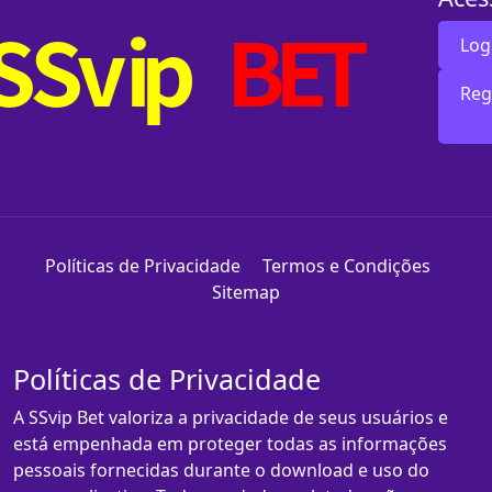
Log
Reg
Políticas de Privacidade
Termos e Condições
Sitemap
Políticas de Privacidade
A SSvip Bet valoriza a privacidade de seus usuários e
está empenhada em proteger todas as informações
pessoais fornecidas durante o download e uso do