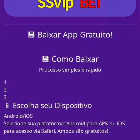
💾 Baixar App Gratuito!
💾 Como Baixar
Processo simples e rápido
1
2
3
📱 Escolha seu Dispositivo
Android/iOS
Selecione sua plataforma: Android para APK ou iOS
para acesso via Safari. Ambos são gratuitos!