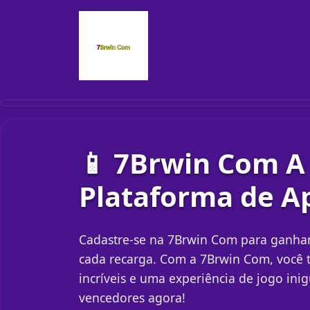
📱 7Brwin Com A
Plataforma de A
Cadastre-se na 7Brwin Com para ganha
cada recarga. Com a 7Brwin Com, você
incríveis e uma experiência de jogo inig
vencedores agora!