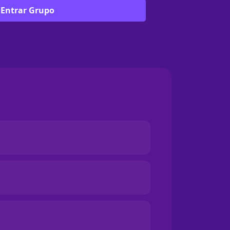
Entrar Grupo