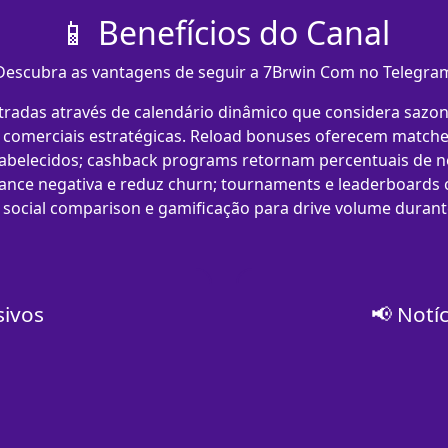
📱 Benefícios do Canal
Descubra as vantagens de seguir a 7Brwin Com no Telegra
adas através de calendário dinâmico que considera sazona
 comerciais estratégicas. Reload bonuses oferecem match
belecidos; cashback programs retornam percentuais de ne
nce negativa e reduz churn; tournaments e leaderboards 
 social comparison e gamificação para drive volume durant
sivos
📢 Notí