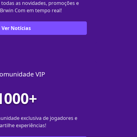
e todas as novidades, promoções e
7Brwin Com em tempo real!
Ver Notícias
Comunidade VIP
1000+
unidade exclusiva de jogadores e
rtilhe experiências!