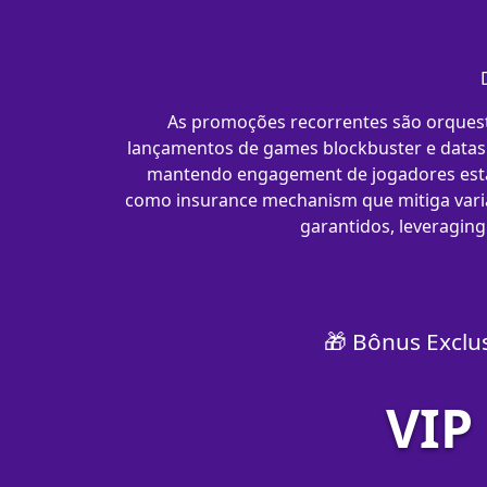
As promoções recorrentes são orquestr
lançamentos de games blockbuster e datas
mantendo engagement de jogadores esta
como insurance mechanism que mitiga varia
garantidos, leveraging
🎁 Bônus Exclu
VIP