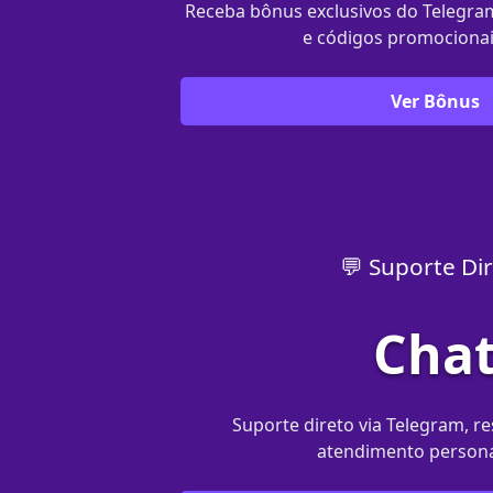
Receba bônus exclusivos do Telegra
e códigos promocionai
Ver Bônus
💬 Suporte Di
Cha
Suporte direto via Telegram, r
atendimento persona