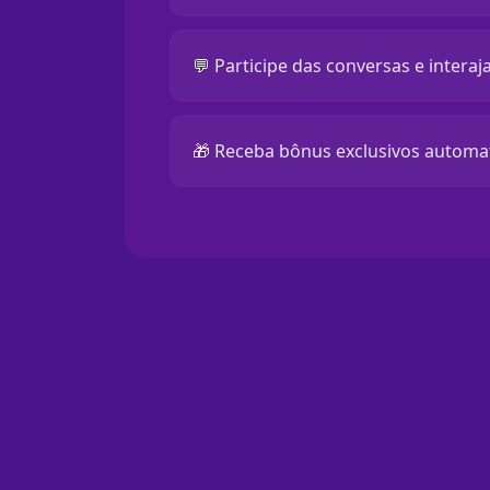
💬 Participe das conversas e interaj
🎁 Receba bônus exclusivos autom