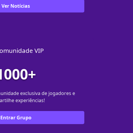
Ver Notícias
Comunidade VIP
1000+
unidade exclusiva de jogadores e
rtilhe experiências!
Entrar Grupo