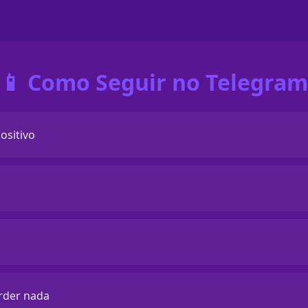
📱 Como Seguir no Telegram
ositivo
erder nada