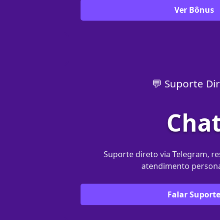
Ver Bônus
💬 Suporte Di
Cha
Suporte direto via Telegram, r
atendimento persona
Falar Suport