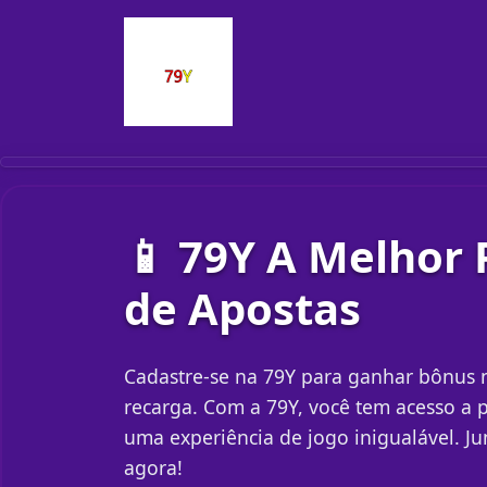
📱 79Y A Melhor
de Apostas
Cadastre-se na 79Y para ganhar bônus 
recarga. Com a 79Y, você tem acesso a 
uma experiência de jogo inigualável. J
agora!