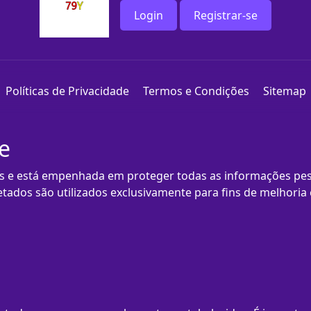
Login
Registrar-se
Políticas de Privacidade
Termos e Condições
Sitemap
de
ios e está empenhada em proteger todas as informações pe
tados são utilizados exclusivamente para fins de melhoria