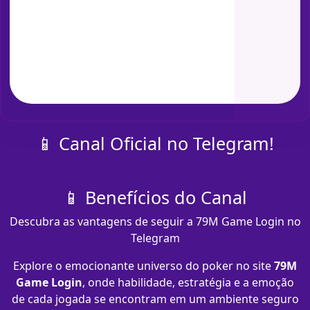
📱 Canal Oficial no Telegram!
📱 Benefícios do Canal
Descubra as vantagens de seguir a 79M Game Login no
Telegram
Explore o emocionante universo do poker no site
79M
Game Login
, onde habilidade, estratégia e a emoção
de cada jogada se encontram em um ambiente seguro