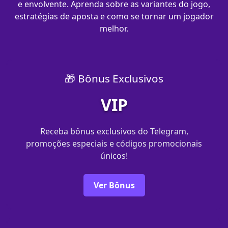
e envolvente. Aprenda sobre as variantes do jogo,
estratégias de aposta e como se tornar um jogador
melhor.
🎁 Bônus Exclusivos
VIP
Receba bônus exclusivos do Telegram,
promoções especiais e códigos promocionais
únicos!
Ver Bônus