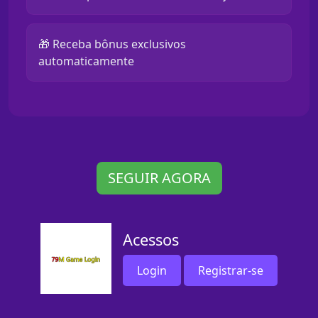
🎁 Receba bônus exclusivos
automaticamente
SEGUIR AGORA
Acessos
Login
Registrar-se