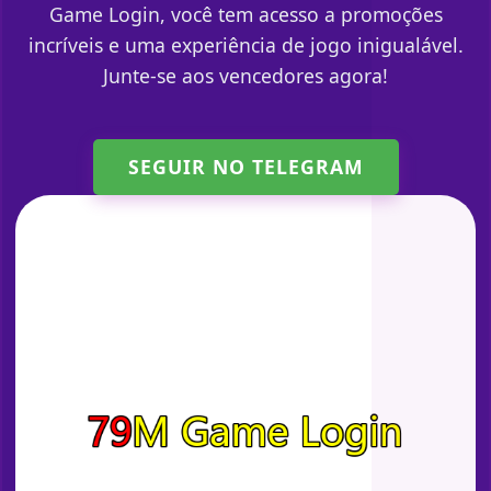
Game Login, você tem acesso a promoções
incríveis e uma experiência de jogo inigualável.
Junte-se aos vencedores agora!
SEGUIR NO TELEGRAM