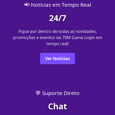
📢 Notícias em Tempo Real
24/7
Fique por dentro de todas as novidades,
promoções e eventos da 79M Game Login em
tempo real!
Ver Notícias
💬 Suporte Direto
Chat