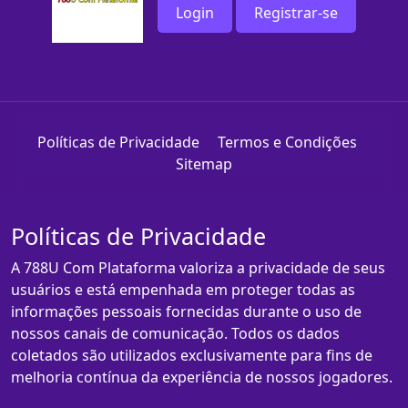
Login
Registrar-se
Políticas de Privacidade
Termos e Condições
Sitemap
Políticas de Privacidade
A 788U Com Plataforma valoriza a privacidade de seus
usuários e está empenhada em proteger todas as
informações pessoais fornecidas durante o uso de
nossos canais de comunicação. Todos os dados
coletados são utilizados exclusivamente para fins de
melhoria contínua da experiência de nossos jogadores.