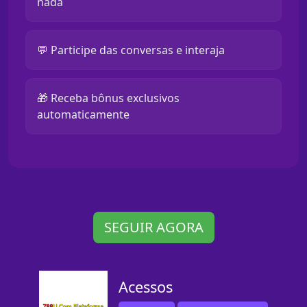
nada
💬 Participe das conversas e interaja
🎁 Receba bônus exclusivos
automaticamente
SEGUIR AGORA
Acessos