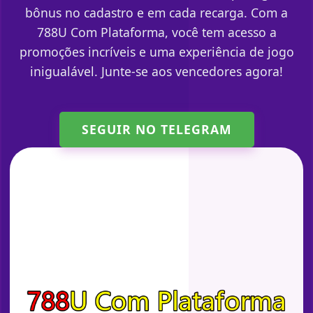
bônus no cadastro e em cada recarga. Com a
788U Com Plataforma, você tem acesso a
promoções incríveis e uma experiência de jogo
inigualável. Junte-se aos vencedores agora!
SEGUIR NO TELEGRAM