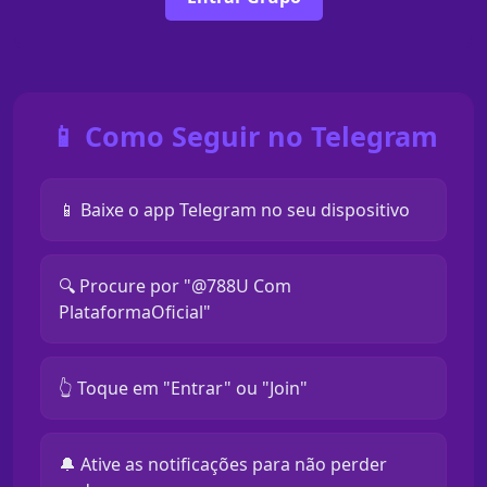
📱 Como Seguir no Telegram
📱 Baixe o app Telegram no seu dispositivo
🔍 Procure por "@788U Com
PlataformaOficial"
👆 Toque em "Entrar" ou "Join"
🔔 Ative as notificações para não perder