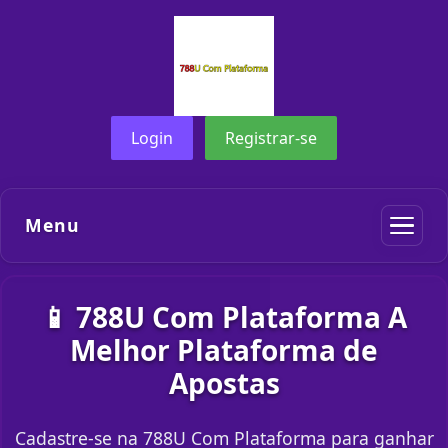
Login
Registrar-se
Menu
📱 788U Com Plataforma A
Melhor Plataforma de
Apostas
Cadastre-se na 788U Com Plataforma para ganhar