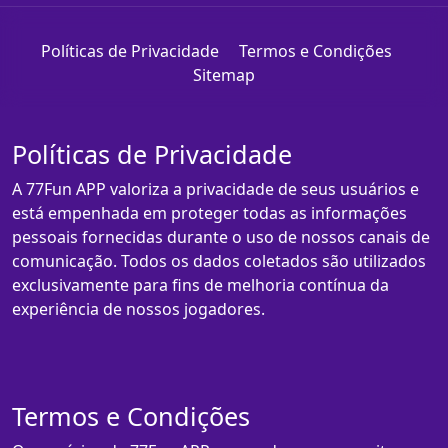
Políticas de Privacidade
Termos e Condições
Sitemap
Políticas de Privacidade
A 77Fun APP valoriza a privacidade de seus usuários e
está empenhada em proteger todas as informações
pessoais fornecidas durante o uso de nossos canais de
comunicação. Todos os dados coletados são utilizados
exclusivamente para fins de melhoria contínua da
experiência de nossos jogadores.
Termos e Condições