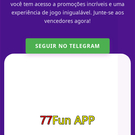
você tem acesso a promoções incríveis e uma
experiência de jogo inigualável. Junte-se aos
vencedores agora!
SEGUIR NO TELEGRAM