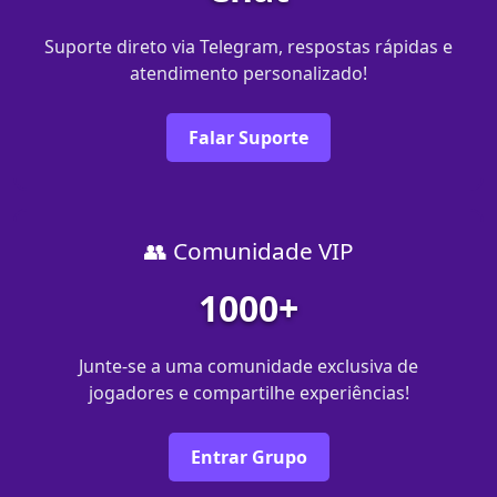
Suporte direto via Telegram, respostas rápidas e
atendimento personalizado!
Falar Suporte
👥 Comunidade VIP
1000+
Junte-se a uma comunidade exclusiva de
jogadores e compartilhe experiências!
Entrar Grupo