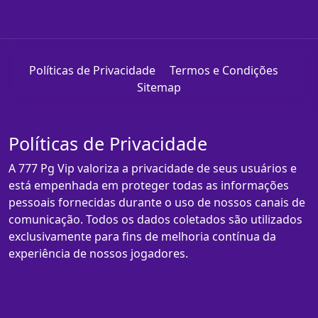
Políticas de Privacidade
Termos e Condições
Sitemap
Políticas de Privacidade
A 777 Pg Vip valoriza a privacidade de seus usuários e
está empenhada em proteger todas as informações
pessoais fornecidas durante o uso de nossos canais de
comunicação. Todos os dados coletados são utilizados
exclusivamente para fins de melhoria contínua da
experiência de nossos jogadores.