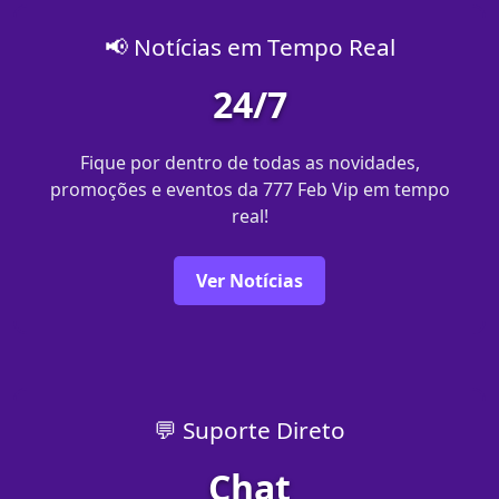
📢 Notícias em Tempo Real
24/7
Fique por dentro de todas as novidades,
promoções e eventos da 777 Feb Vip em tempo
real!
Ver Notícias
💬 Suporte Direto
Chat