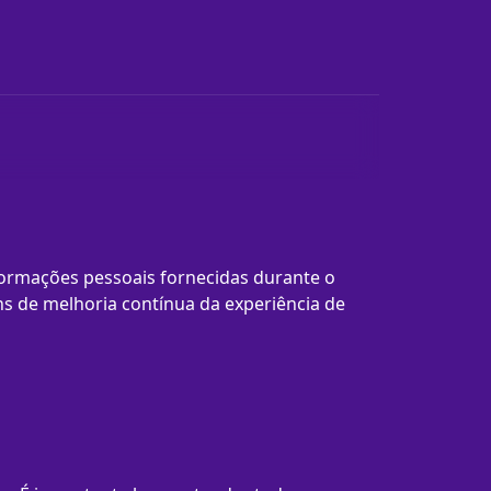
formações pessoais fornecidas durante o
ns de melhoria contínua da experiência de