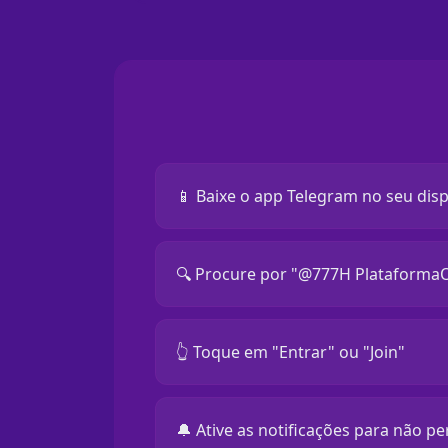
📱 Baixe o app Telegram no seu disp
🔍 Procure por "@777H PlataformaOf
👆 Toque em "Entrar" ou "Join"
🔔 Ative as notificações para não p