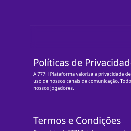
Políticas de Privacida
A 777H Plataforma valoriza a privacidade d
uso de nossos canais de comunicação. Todos
nossos jogadores.
Termos e Condições