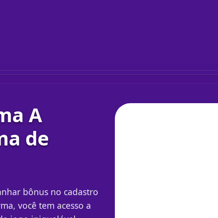
rma A
ma de
anhar bônus no cadastro
rma, você tem acesso a