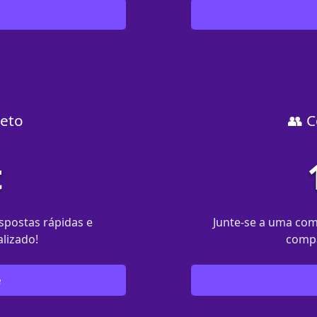
reto
👥 
t
espostas rápidas e
Junte-se a uma com
lizado!
compa
e