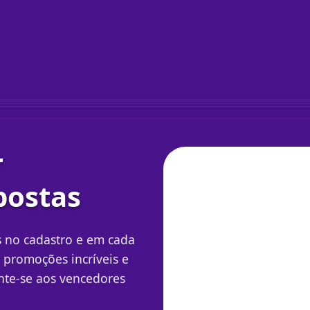
r
postas
 no cadastro e em cada
 promoções incríveis e
unte-se aos vencedores