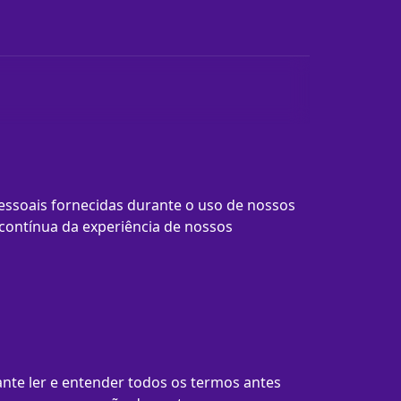
essoais fornecidas durante o uso de nossos
 contínua da experiência de nossos
nte ler e entender todos os termos antes