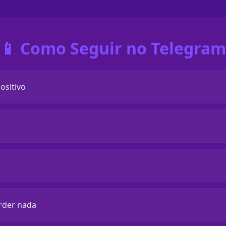
📱 Como Seguir no Telegram
ositivo
erder nada