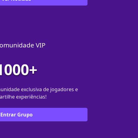
Comunidade VIP
1000+
unidade exclusiva de jogadores e
rtilhe experiências!
Entrar Grupo