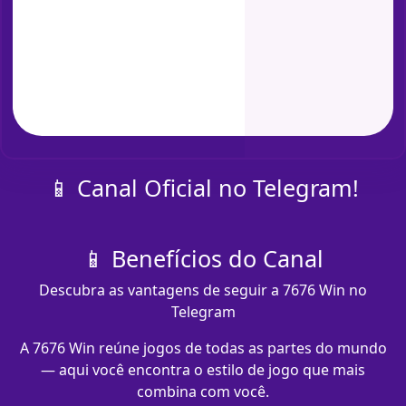
📱 Canal Oficial no Telegram!
📱 Benefícios do Canal
Descubra as vantagens de seguir a 7676 Win no
Telegram
A 7676 Win reúne jogos de todas as partes do mundo
— aqui você encontra o estilo de jogo que mais
combina com você.