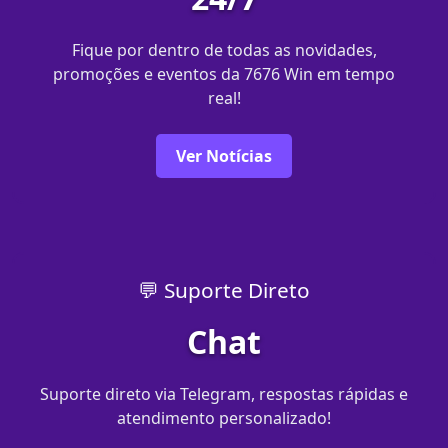
Fique por dentro de todas as novidades,
promoções e eventos da 7676 Win em tempo
real!
Ver Notícias
💬 Suporte Direto
Chat
Suporte direto via Telegram, respostas rápidas e
atendimento personalizado!