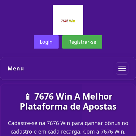
Login
Registrar-se
Menu
📱 7676 Win A Melhor
Plataforma de Apostas
Cadastre-se na 7676 Win para ganhar bônus no
cadastro e em cada recarga. Com a 7676 Win,