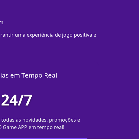
am
antir uma experiência de jogo positiva e
cias em Tempo Real
24/7
e todas as novidades, promoções e
0 Game APP em tempo real!