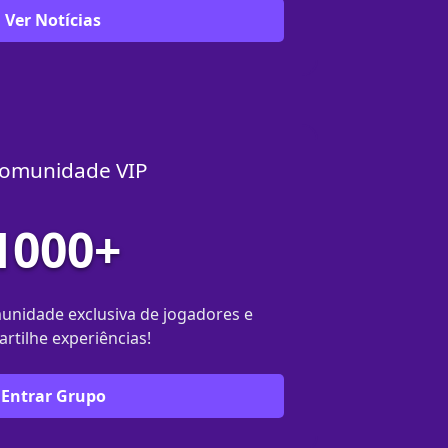
Ver Notícias
Comunidade VIP
1000+
unidade exclusiva de jogadores e
rtilhe experiências!
Entrar Grupo