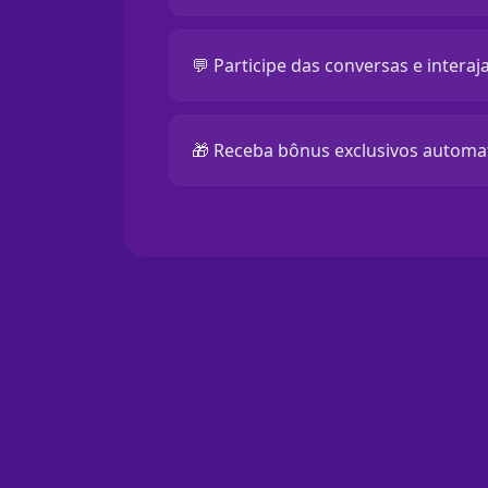
💬 Participe das conversas e interaj
🎁 Receba bônus exclusivos autom