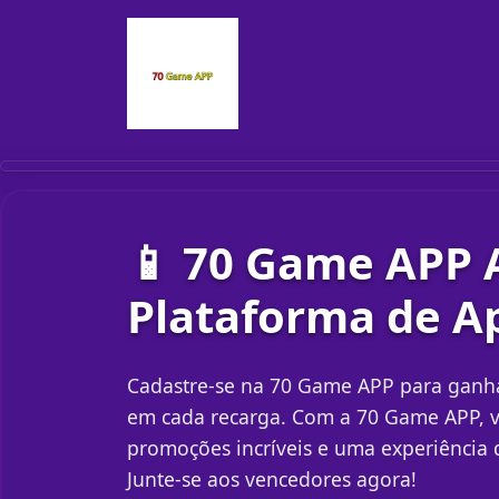
📱 70 Game APP 
Plataforma de A
Cadastre-se na 70 Game APP para ganha
em cada recarga. Com a 70 Game APP, v
promoções incríveis e uma experiência d
Junte-se aos vencedores agora!