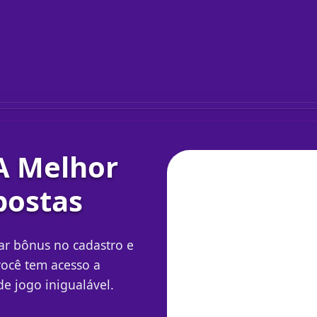
A Melhor
postas
r bônus no cadastro e
ocê tem acesso a
e jogo inigualável.