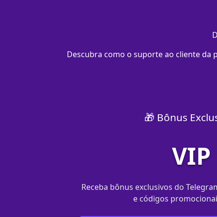
D
Descubra como o suporte ao cliente da 
🎁 Bônus Exclu
VIP
Receba bônus exclusivos do Telegra
e códigos promocionai