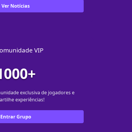
Ver Notícias
Comunidade VIP
1000+
unidade exclusiva de jogadores e
rtilhe experiências!
Entrar Grupo