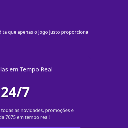
edita que apenas o jogo justo proporciona
cias em Tempo Real
24/7
e todas as novidades, promoções e
da 7075 em tempo real!