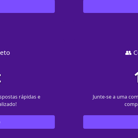
reto
👥 
t
espostas rápidas e
Junte-se a uma com
lizado!
compa
e