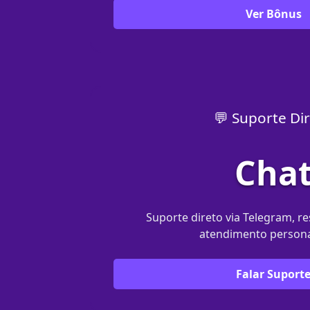
Ver Bônus
💬 Suporte Di
Cha
Suporte direto via Telegram, r
atendimento persona
Falar Suport