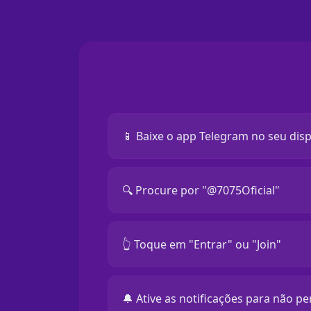
📱 Baixe o app Telegram no seu disp
🔍 Procure por "@7075Oficial"
👆 Toque em "Entrar" ou "Join"
🔔 Ative as notificações para não p