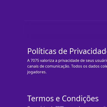
Políticas de Privacida
A 7075 valoriza a privacidade de seus usuá
canais de comunicação. Todos os dados cole
jogadores.
Termos e Condições