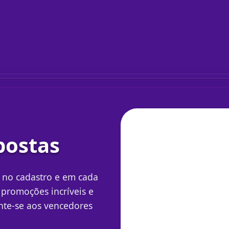
postas
 no cadastro e em cada
 promoções incríveis e
unte-se aos vencedores