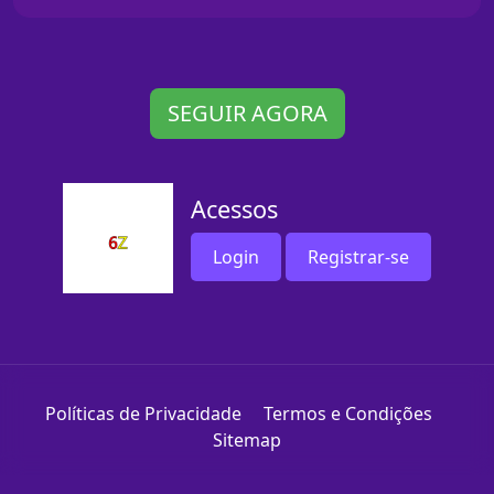
SEGUIR AGORA
Acessos
Login
Registrar-se
Políticas de Privacidade
Termos e Condições
Sitemap