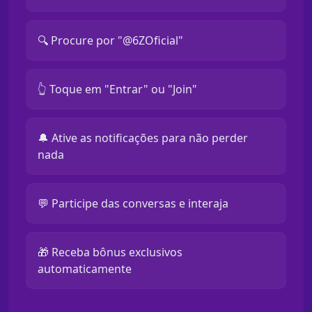
🔍 Procure por "@6ZOficial"
👆 Toque em "Entrar" ou "Join"
🔔 Ative as notificações para não perder
nada
💬 Participe das conversas e interaja
🎁 Receba bônus exclusivos
automaticamente