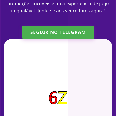
promoções incríveis e uma experiência de jogo
inigualável. Junte-se aos vencedores agora!
SEGUIR NO TELEGRAM