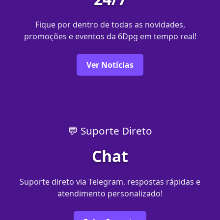
Fique por dentro de todas as novidades,
promoções e eventos da 6Dpg em tempo real!
Ver Notícias
💬 Suporte Direto
Chat
Suporte direto via Telegram, respostas rápidas e
atendimento personalizado!