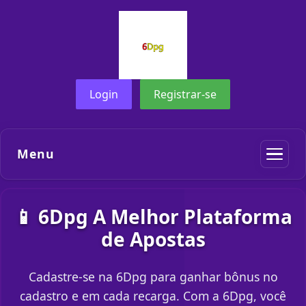
Login
Registrar-se
Menu
📱 6Dpg A Melhor Plataforma
de Apostas
Cadastre-se na 6Dpg para ganhar bônus no
cadastro e em cada recarga. Com a 6Dpg, você