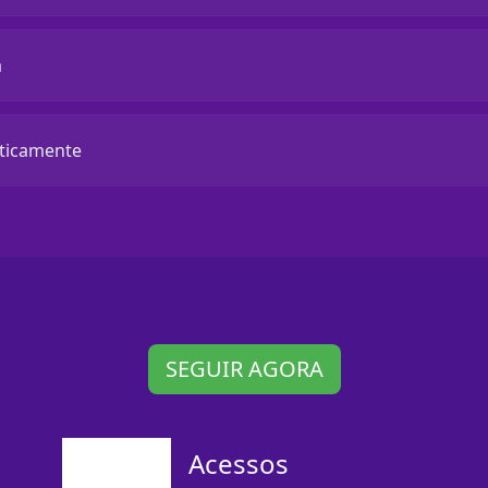
a
aticamente
SEGUIR AGORA
Acessos