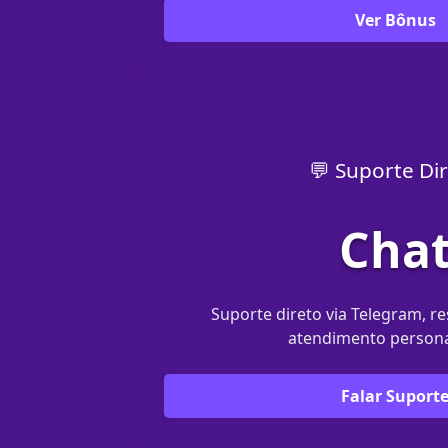
Ver Bônus
💬 Suporte Di
Cha
Suporte direto via Telegram, r
atendimento persona
Falar Suport