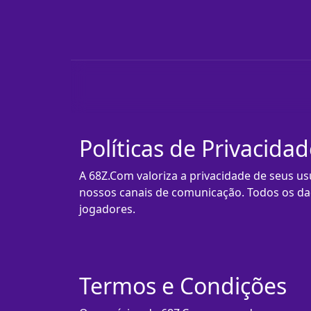
Políticas de Privacida
A 68Z.Com valoriza a privacidade de seus u
nossos canais de comunicação. Todos os dad
jogadores.
Termos e Condições