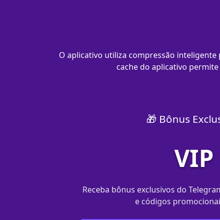
O aplicativo utiliza compressão inteligen
cache do aplicativo permit
🎁 Bônus Exclu
VIP
Receba bônus exclusivos do Telegra
e códigos promocionai