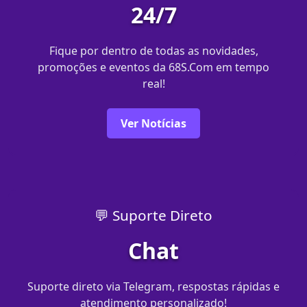
24/7
Fique por dentro de todas as novidades,
promoções e eventos da 68S.Com em tempo
real!
Ver Notícias
💬 Suporte Direto
Chat
Suporte direto via Telegram, respostas rápidas e
atendimento personalizado!