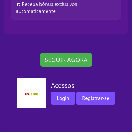
🎁 Receba bônus exclusivos
automaticamente
SEGUIR AGORA
Acessos
Login
Registrar-se