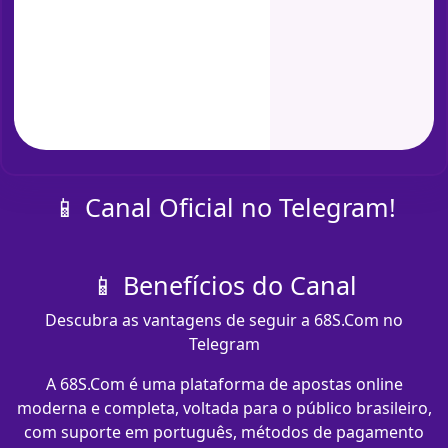
📱 Canal Oficial no Telegram!
📱 Benefícios do Canal
Descubra as vantagens de seguir a 68S.Com no
Telegram
A 68S.Com é uma plataforma de apostas online
moderna e completa, voltada para o público brasileiro,
com suporte em português, métodos de pagamento