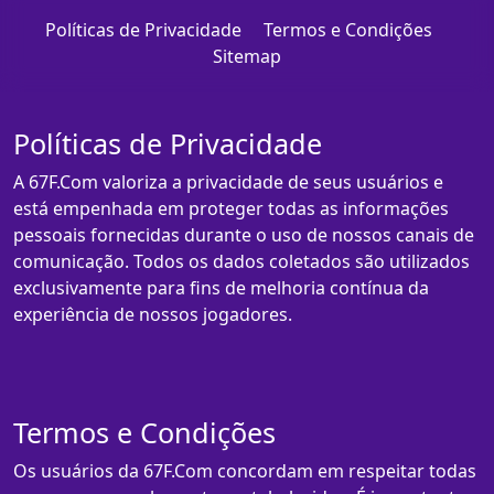
Políticas de Privacidade
Termos e Condições
Sitemap
Políticas de Privacidade
A 67F.Com valoriza a privacidade de seus usuários e
está empenhada em proteger todas as informações
pessoais fornecidas durante o uso de nossos canais de
comunicação. Todos os dados coletados são utilizados
exclusivamente para fins de melhoria contínua da
experiência de nossos jogadores.
Termos e Condições
Os usuários da 67F.Com concordam em respeitar todas