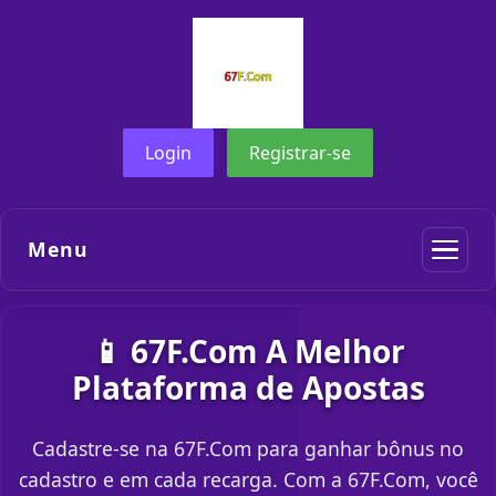
Login
Registrar-se
Menu
📱 67F.Com A Melhor
Plataforma de Apostas
Cadastre-se na 67F.Com para ganhar bônus no
cadastro e em cada recarga. Com a 67F.Com, você