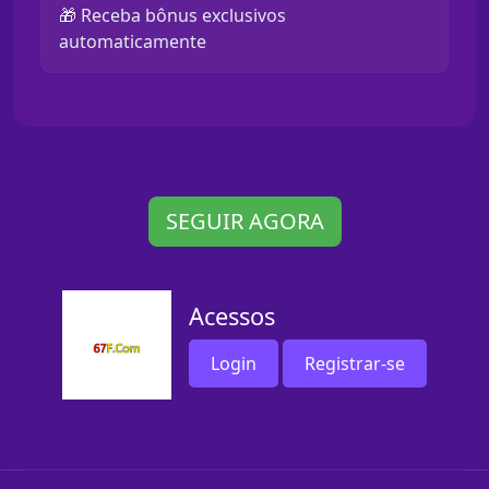
🎁 Receba bônus exclusivos
automaticamente
SEGUIR AGORA
Acessos
Login
Registrar-se