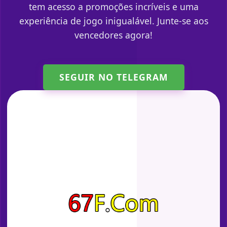
tem acesso a promoções incríveis e uma
experiência de jogo inigualável. Junte-se aos
vencedores agora!
SEGUIR NO TELEGRAM