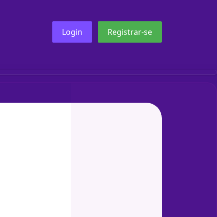
Login
Registrar-se