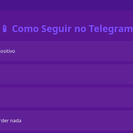
📱 Como Seguir no Telegram
ositivo
erder nada