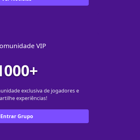
Comunidade VIP
1000+
unidade exclusiva de jogadores e
rtilhe experiências!
Entrar Grupo