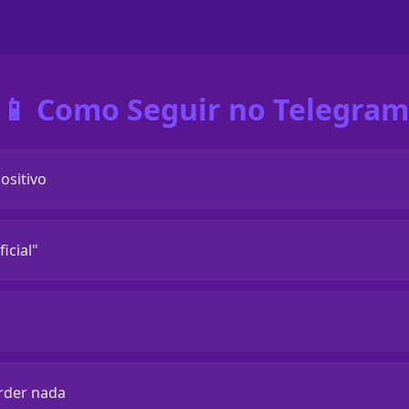
📱 Como Seguir no Telegram
ositivo
icial"
erder nada