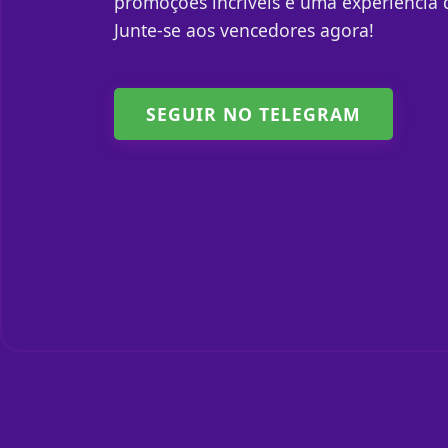
promoções incríveis e uma experiência d
Junte-se aos vencedores agora!
SEGUIR NO TELEGRAM