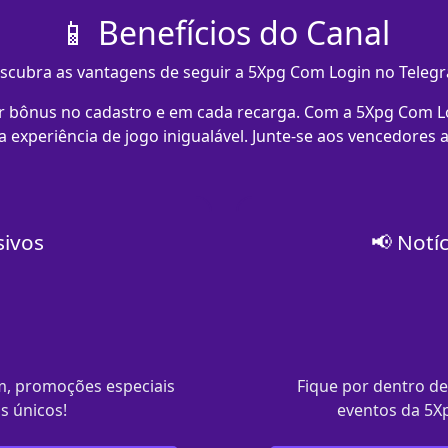
📱 Benefícios do Canal
scubra as vantagens de seguir a 5Xpg Com Login no Teleg
 bônus no cadastro e em cada recarga. Com a 5Xpg Com Lo
 experiência de jogo inigualável. Junte-se aos vencedores 
sivos
📢 Notí
m, promoções especiais
Fique por dentro d
s únicos!
eventos da 5X