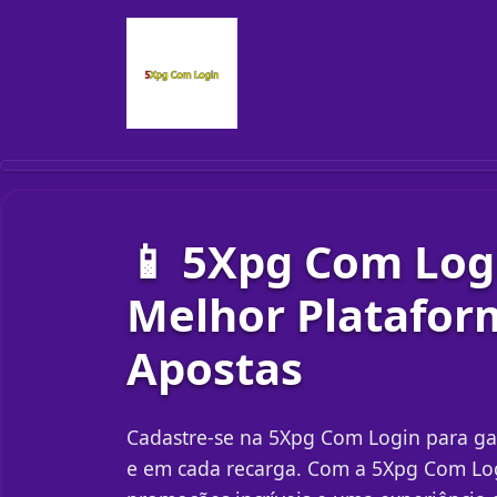
📱 5Xpg Com Log
Melhor Platafor
Apostas
Cadastre-se na 5Xpg Com Login para g
e em cada recarga. Com a 5Xpg Com Log