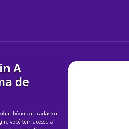
in A
ma de
anhar bônus no cadastro
in, você tem acesso a