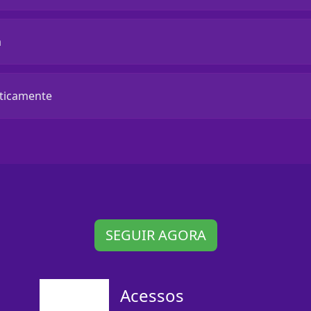
a
aticamente
SEGUIR AGORA
Acessos