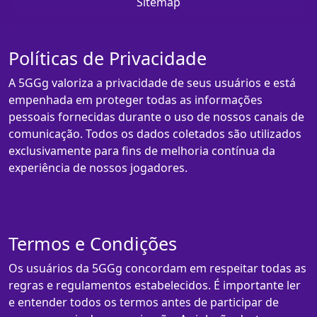
Sitemap
Políticas de Privacidade
A 5GGg valoriza a privacidade de seus usuários e está
empenhada em proteger todas as informações
pessoais fornecidas durante o uso de nossos canais de
comunicação. Todos os dados coletados são utilizados
exclusivamente para fins de melhoria contínua da
experiência de nossos jogadores.
Termos e Condições
Os usuários da 5GGg concordam em respeitar todas as
regras e regulamentos estabelecidos. É importante ler
e entender todos os termos antes de participar de