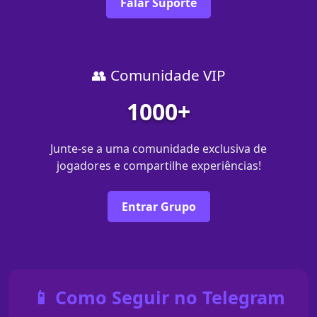
Falar Suporte
👥 Comunidade VIP
1000+
Junte-se a uma comunidade exclusiva de
jogadores e compartilhe experiências!
Entrar Grupo
📱 Como Seguir no Telegram