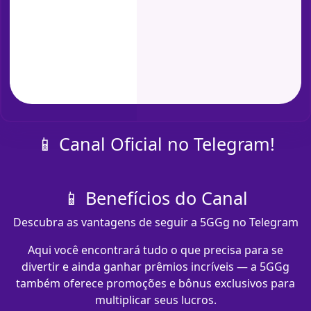
📱 Canal Oficial no Telegram!
📱 Benefícios do Canal
Descubra as vantagens de seguir a 5GGg no Telegram
Aqui você encontrará tudo o que precisa para se
divertir e ainda ganhar prêmios incríveis — a 5GGg
também oferece promoções e bônus exclusivos para
multiplicar seus lucros.