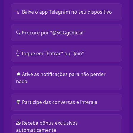
📱 Baixe o app Telegram no seu dispositivo
🔍 Procure por "@5GGgOficial"
👆 Toque em "Entrar" ou "Join"
🔔 Ative as notificações para não perder
nada
💬 Participe das conversas e interaja
🎁 Receba bônus exclusivos
automaticamente