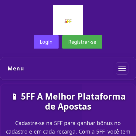
Login
Registrar-se
Menu
📱 5FF A Melhor Plataforma
de Apostas
Cadastre-se na 5FF para ganhar bônus no
cadastro e em cada recarga. Com a 5FF, você tem