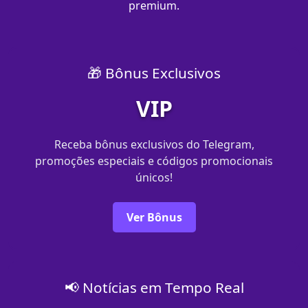
premium.
🎁 Bônus Exclusivos
VIP
Receba bônus exclusivos do Telegram,
promoções especiais e códigos promocionais
únicos!
Ver Bônus
📢 Notícias em Tempo Real