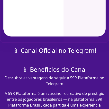
📱 Canal Oficial no Telegram!
📱 Benefícios do Canal
Descubra as vantagens de seguir a 59R Plataforma no
Telegram
A 59R Plataforma é um cassino recreativo de prestígio
entre os jogadores brasileiros — na plataforma 59R
Plataforma Brasil , cada partida é uma experiência