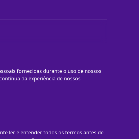
essoais fornecidas durante o uso de nossos
 contínua da experiência de nossos
nte ler e entender todos os termos antes de