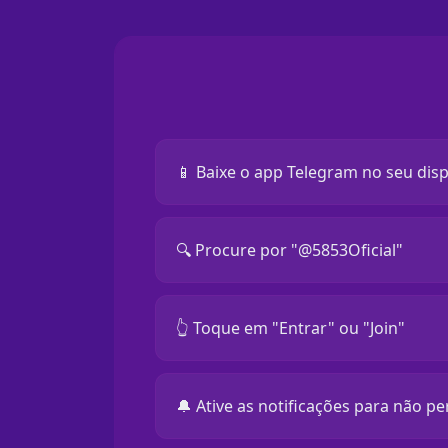
📱 Baixe o app Telegram no seu disp
🔍 Procure por "@5853Oficial"
👆 Toque em "Entrar" ou "Join"
🔔 Ative as notificações para não p