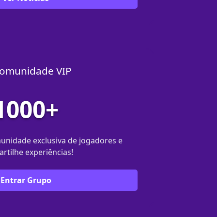
Comunidade VIP
1000+
unidade exclusiva de jogadores e
rtilhe experiências!
Entrar Grupo