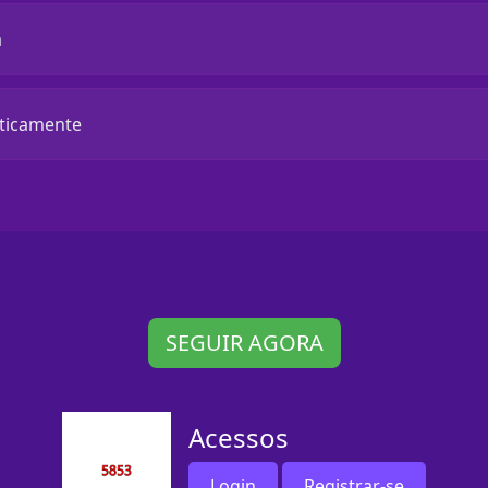
a
aticamente
SEGUIR AGORA
Acessos
Login
Registrar-se