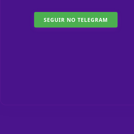
SEGUIR NO TELEGRAM