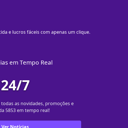
ida e lucros fáceis com apenas um clique.
cias em Tempo Real
24/7
e todas as novidades, promoções e
da 5853 em tempo real!
Ver Notícias