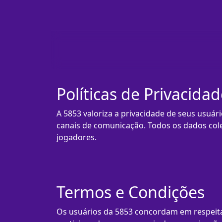
Políticas de Privacida
A 5853 valoriza a privacidade de seus usuá
canais de comunicação. Todos os dados cole
jogadores.
Termos e Condições
Os usuários da 5853 concordam em respeitar