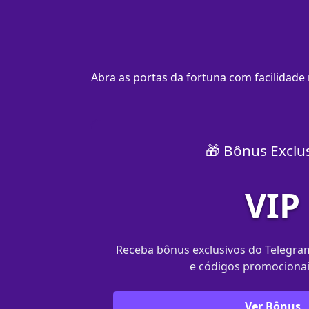
Abra as portas da fortuna com facilidade
🎁 Bônus Exclu
VIP
Receba bônus exclusivos do Telegra
e códigos promocionai
Ver Bônus