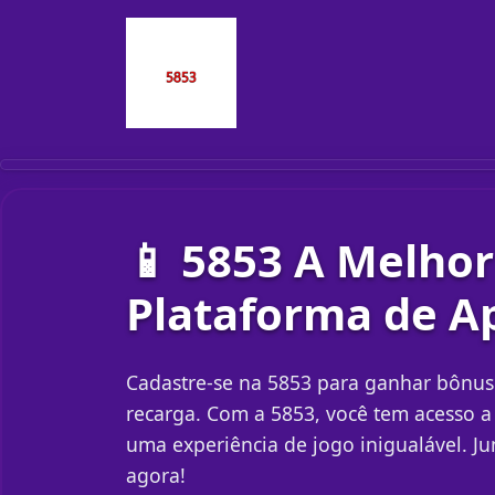
📱 5853 A Melhor
Plataforma de A
Cadastre-se na 5853 para ganhar bônus
recarga. Com a 5853, você tem acesso a
uma experiência de jogo inigualável. J
agora!