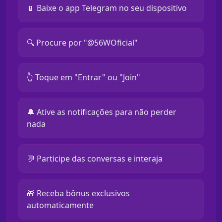
📱 Baixe o app Telegram no seu dispositivo
🔍 Procure por "@56WOficial"
👆 Toque em "Entrar" ou "Join"
🔔 Ative as notificações para não perder
nada
💬 Participe das conversas e interaja
🎁 Receba bônus exclusivos
automaticamente