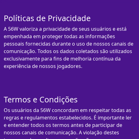
Políticas de Privacidade
A 56W valoriza a privacidade de seus usuários e está
empenhada em proteger todas as informações
pessoais fornecidas durante o uso de nossos canais de
comunicação. Todos os dados coletados são utilizados
exclusivamente para fins de melhoria contínua da
experiência de nossos jogadores.
Termos e Condições
Os usuários da 56W concordam em respeitar todas as
regras e regulamentos estabelecidos. É importante ler
e entender todos os termos antes de participar de
nossos canais de comunicação. A violação destes