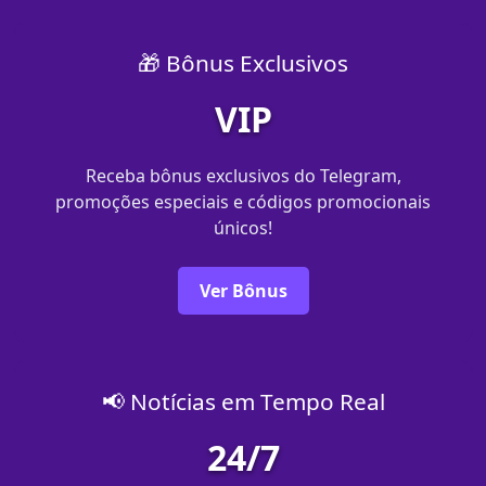
🎁 Bônus Exclusivos
VIP
Receba bônus exclusivos do Telegram,
promoções especiais e códigos promocionais
únicos!
Ver Bônus
📢 Notícias em Tempo Real
24/7