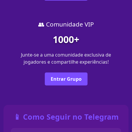
👥 Comunidade VIP
1000+
Junte-se a uma comunidade exclusiva de
jogadores e compartilhe experiências!
Entrar Grupo
📱 Como Seguir no Telegram