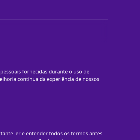
 pessoais fornecidas durante o uso de
elhoria contínua da experiência de nossos
tante ler e entender todos os termos antes