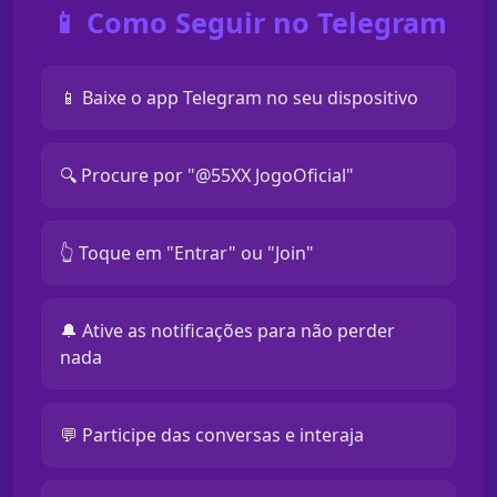
📱 Como Seguir no Telegram
📱 Baixe o app Telegram no seu dispositivo
🔍 Procure por "@55XX JogoOficial"
👆 Toque em "Entrar" ou "Join"
🔔 Ative as notificações para não perder
nada
💬 Participe das conversas e interaja