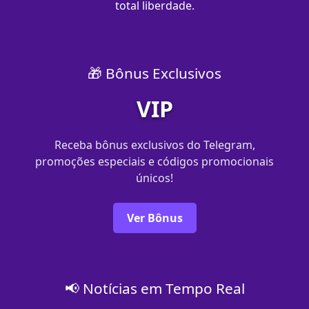
total liberdade.
🎁 Bônus Exclusivos
VIP
Receba bônus exclusivos do Telegram,
promoções especiais e códigos promocionais
únicos!
Ver Bônus
📢 Notícias em Tempo Real