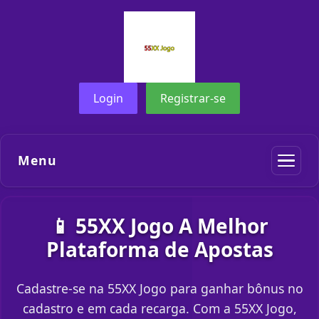
Login
Registrar-se
Menu
📱 55XX Jogo A Melhor
Plataforma de Apostas
Cadastre-se na 55XX Jogo para ganhar bônus no
cadastro e em cada recarga. Com a 55XX Jogo,