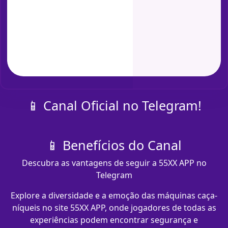
📱 Canal Oficial no Telegram!
📱 Benefícios do Canal
Descubra as vantagens de seguir a 55XX APP no
Telegram
Explore a diversidade e a emoção das máquinas caça-
níqueis no site 55XX APP, onde jogadores de todas as
experiências podem encontrar segurança e