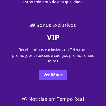
entretenimento de alta qualidade.
🎁 Bônus Exclusivos
VIP
Receba bônus exclusivos do Telegram,
promoções especiais e códigos promocionais
únicos!
Ver Bônus
📢 Notícias em Tempo Real