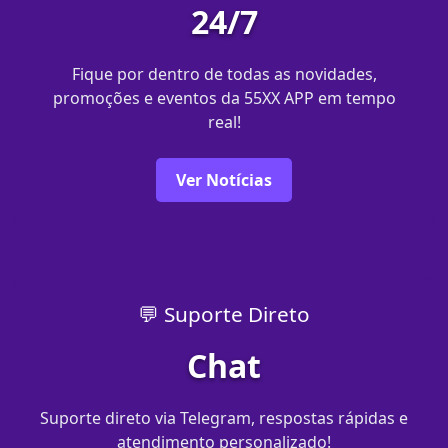
24/7
Fique por dentro de todas as novidades,
promoções e eventos da 55XX APP em tempo
real!
Ver Notícias
💬 Suporte Direto
Chat
Suporte direto via Telegram, respostas rápidas e
atendimento personalizado!