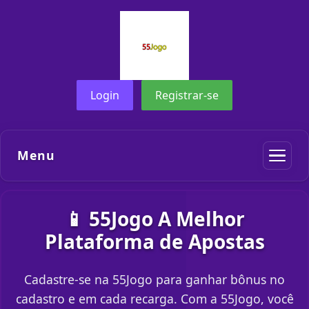
Login
Registrar-se
Menu
📱 55Jogo A Melhor
Plataforma de Apostas
Cadastre-se na 55Jogo para ganhar bônus no
cadastro e em cada recarga. Com a 55Jogo, você