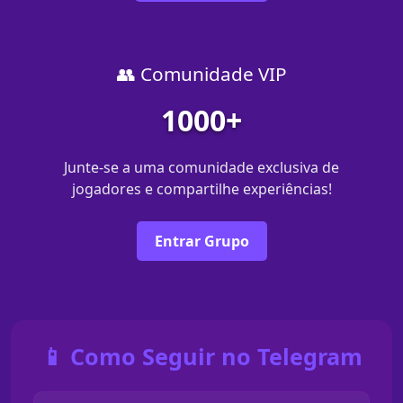
👥 Comunidade VIP
1000+
Junte-se a uma comunidade exclusiva de
jogadores e compartilhe experiências!
Entrar Grupo
📱 Como Seguir no Telegram