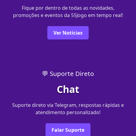
Fique por dentro de todas as novidades,
promoções e eventos da 55Jogo em tempo real!
Ver Notícias
💬 Suporte Direto
Chat
Suporte direto via Telegram, respostas rápidas e
atendimento personalizado!
Falar Suporte