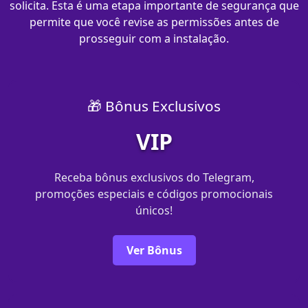
solicita. Esta é uma etapa importante de segurança que
permite que você revise as permissões antes de
prosseguir com a instalação.
🎁 Bônus Exclusivos
VIP
Receba bônus exclusivos do Telegram,
promoções especiais e códigos promocionais
únicos!
Ver Bônus