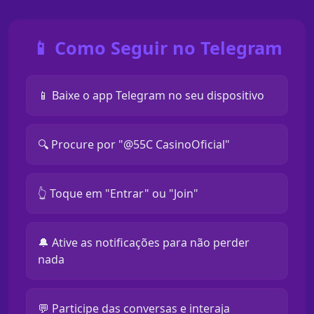
📱 Como Seguir no Telegram
📱 Baixe o app Telegram no seu dispositivo
🔍 Procure por "@55C CasinoOficial"
👆 Toque em "Entrar" ou "Join"
🔔 Ative as notificações para não perder
nada
💬 Participe das conversas e interaja