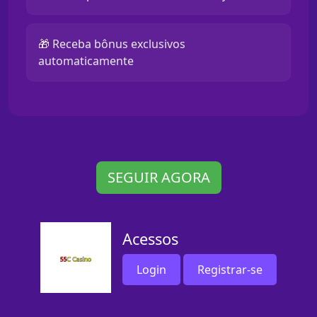
🎁 Receba bônus exclusivos
automaticamente
SEGUIR AGORA
Acessos
Login
Registrar-se