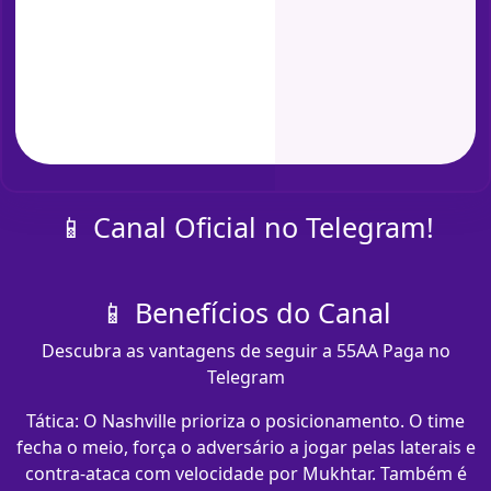
📱 Canal Oficial no Telegram!
📱 Benefícios do Canal
Descubra as vantagens de seguir a 55AA Paga no
Telegram
Tática: O Nashville prioriza o posicionamento. O time
fecha o meio, força o adversário a jogar pelas laterais e
contra-ataca com velocidade por Mukhtar. Também é