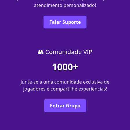
atendimento personalizado!
Falar Suporte
👥 Comunidade VIP
1000+
Junte-se a uma comunidade exclusiva de
jogadores e compartilhe experiências!
Entrar Grupo