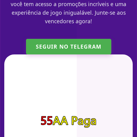
você tem acesso a promoções incríveis e uma
experiência de jogo inigualável. Junte-se aos
vencedores agora!
SEGUIR NO TELEGRAM