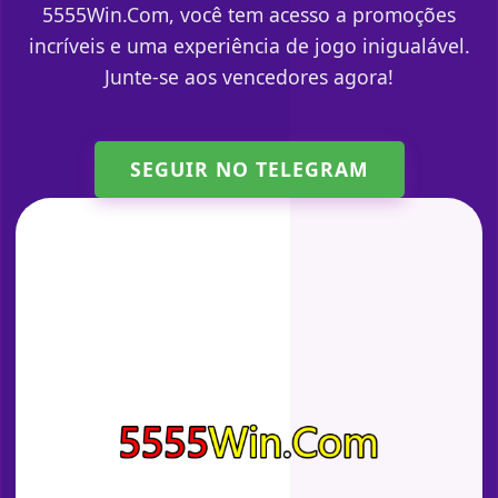
5555Win.Com, você tem acesso a promoções
incríveis e uma experiência de jogo inigualável.
Junte-se aos vencedores agora!
SEGUIR NO TELEGRAM