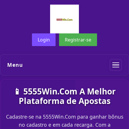
Login
Registrar-se
Menu
📱 5555Win.Com A Melhor
Plataforma de Apostas
Cadastre-se na 5555Win.Com para ganhar bônus
no cadastro e em cada recarga. Com a