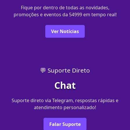
Fique por dentro de todas as novidades,
promoções e eventos da 54999 em tempo real!
Ver Notícias
💬 Suporte Direto
Chat
Suporte direto via Telegram, respostas rápidas e
atendimento personalizado!
Falar Suporte