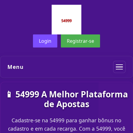
Login
Registrar-se
Menu
📱 54999 A Melhor Plataforma
de Apostas
Cadastre-se na 54999 para ganhar bônus no
cadastro e em cada recarga. Com a 54999, você