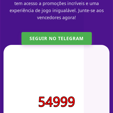
tem acesso a promoções incríveis e uma
experiência de jogo inigualável. Junte-se aos
vencedores agora!
SEGUIR NO TELEGRAM