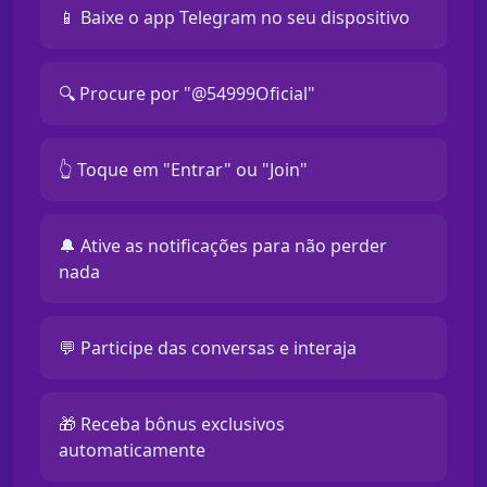
📱 Baixe o app Telegram no seu dispositivo
🔍 Procure por "@54999Oficial"
👆 Toque em "Entrar" ou "Join"
🔔 Ative as notificações para não perder
nada
💬 Participe das conversas e interaja
🎁 Receba bônus exclusivos
automaticamente