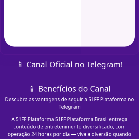
📱 Canal Oficial no Telegram!
📱 Benefícios do Canal
Descubra as vantagens de seguir a 51FF Plataforma no
Telegram
A 51FF Plataforma 51FF Plataforma Brasil entrega
conteúdo de entretenimento diversificado, com
operação 24 horas por dia — viva a diversão quando