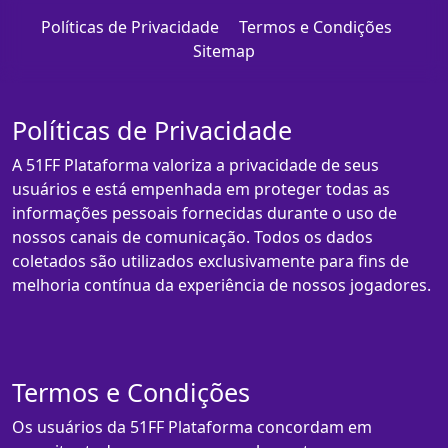
Políticas de Privacidade
Termos e Condições
Sitemap
Políticas de Privacidade
A 51FF Plataforma valoriza a privacidade de seus
usuários e está empenhada em proteger todas as
informações pessoais fornecidas durante o uso de
nossos canais de comunicação. Todos os dados
coletados são utilizados exclusivamente para fins de
melhoria contínua da experiência de nossos jogadores.
Termos e Condições
Os usuários da 51FF Plataforma concordam em