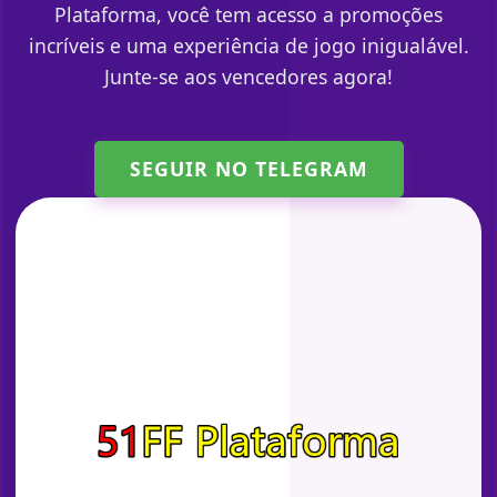
Plataforma, você tem acesso a promoções
incríveis e uma experiência de jogo inigualável.
Junte-se aos vencedores agora!
SEGUIR NO TELEGRAM