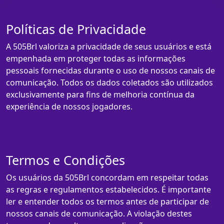
Políticas de Privacidade
A 505Brl valoriza a privacidade de seus usuários e está
empenhada em proteger todas as informações
pessoais fornecidas durante o uso de nossos canais de
comunicação. Todos os dados coletados são utilizados
exclusivamente para fins de melhoria contínua da
experiência de nossos jogadores.
Termos e Condições
Os usuários da 505Brl concordam em respeitar todas
as regras e regulamentos estabelecidos. É importante
ler e entender todos os termos antes de participar de
nossos canais de comunicação. A violação destes