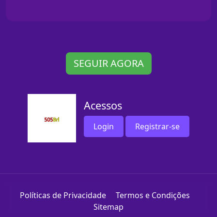
SEGUIR AGORA
Acessos
Login
Registrar-se
Políticas de Privacidade
Termos e Condições
Sitemap