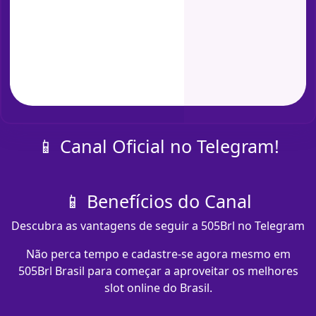
📱 Canal Oficial no Telegram!
📱 Benefícios do Canal
Descubra as vantagens de seguir a 505Brl no Telegram
Não perca tempo e cadastre-se agora mesmo em
505Brl Brasil para começar a aproveitar os melhores
slot online do Brasil.