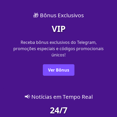
🎁 Bônus Exclusivos
VIP
Receba bônus exclusivos do Telegram,
promoções especiais e códigos promocionais
únicos!
Ver Bônus
📢 Notícias em Tempo Real
24/7