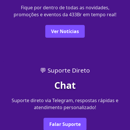
Fique por dentro de todas as novidades,
promoções e eventos da 433Br em tempo real!
Ver Notícias
💬 Suporte Direto
Chat
Suporte direto via Telegram, respostas rápidas e
atendimento personalizado!
Falar Suporte