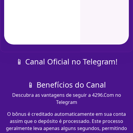
📱 Canal Oficial no Telegram!
📱 Benefícios do Canal
Descubra as vantagens de seguir a 4296.Com no
Telegram
O bônus é creditado automaticamente em sua conta
assim que o depósito é processado. Este processo
geralmente leva apenas alguns segundos, permitindo