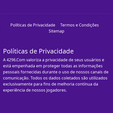
Políticas de Privacidade
Termos e Condições
Sitemap
Políticas de Privacidade
A 4296.Com valoriza a privacidade de seus usuários e
está empenhada em proteger todas as informações
pessoais fornecidas durante o uso de nossos canais de
comunicação. Todos os dados coletados são utilizados
exclusivamente para fins de melhoria contínua da
experiência de nossos jogadores.