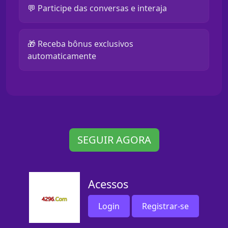
💬 Participe das conversas e interaja
🎁 Receba bônus exclusivos
automaticamente
SEGUIR AGORA
Acessos
Login
Registrar-se