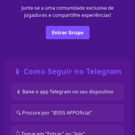
Junte-se a uma comunidade exclusiva de
jogadores e compartilhe experiências!
Entrar Grupo
📱 Como Seguir no Telegram
📱 Baixe o app Telegram no seu dispositivo
🔍 Procure por "@3SS APPOficial"
👆 Toque em "Entrar" ou "Join"