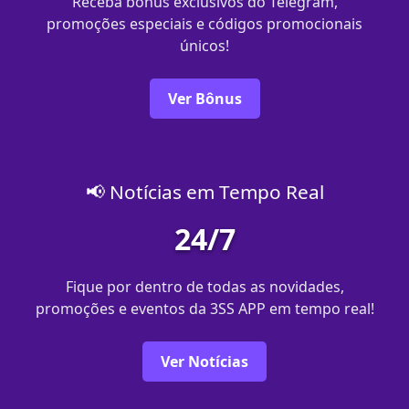
Receba bônus exclusivos do Telegram,
promoções especiais e códigos promocionais
únicos!
Ver Bônus
📢 Notícias em Tempo Real
24/7
Fique por dentro de todas as novidades,
promoções e eventos da 3SS APP em tempo real!
Ver Notícias