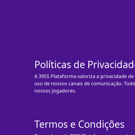
Políticas de Privacida
A 39SS Plataforma valoriza a privacidade d
uso de nossos canais de comunicação. Todos
nossos jogadores.
Termos e Condições