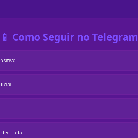
📱 Como Seguir no Telegram
ositivo
icial"
erder nada