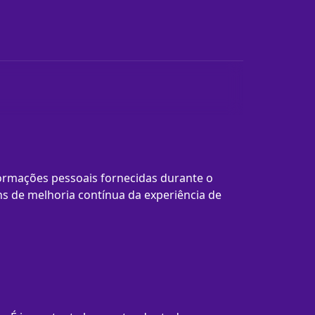
formações pessoais fornecidas durante o
ns de melhoria contínua da experiência de