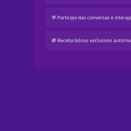
💬 Participe das conversas e interaj
🎁 Receba bônus exclusivos autom