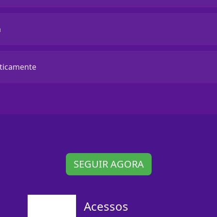
a
aticamente
SEGUIR AGORA
Acessos