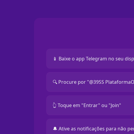
📱 Baixe o app Telegram no seu disp
🔍 Procure por "@39SS PlataformaOf
👆 Toque em "Entrar" ou "Join"
🔔 Ative as notificações para não p