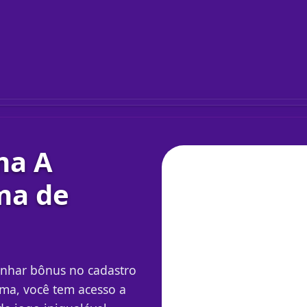
ma A
ma de
anhar bônus no cadastro
ma, você tem acesso a