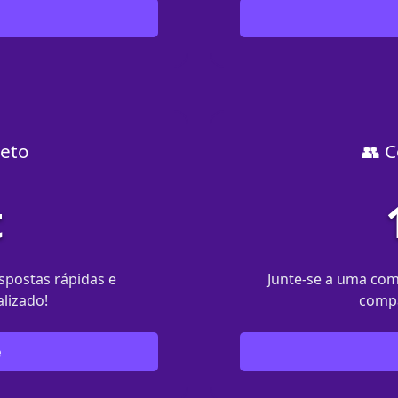
reto
👥 
t
espostas rápidas e
Junte-se a uma com
lizado!
compa
e