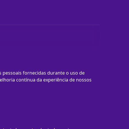
s pessoais fornecidas durante o uso de
elhoria contínua da experiência de nossos