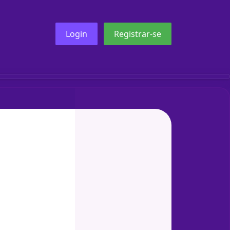
Login
Registrar-se