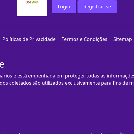
Login
Registrar-se
Políticas de Privacidade
Termos e Condições
Sitemap
de
suários e está empenhada em proteger todas as informaçõe
os coletados são utilizados exclusivamente para fins de m