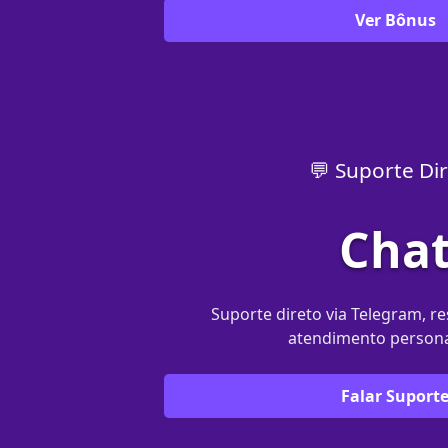
Ver Bônus
💬 Suporte Di
Cha
Suporte direto via Telegram, r
atendimento persona
Falar Suport