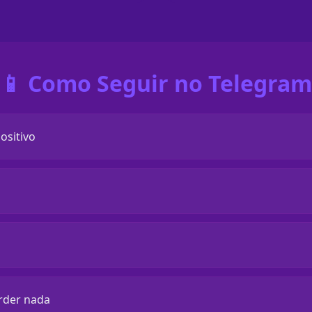
📱 Como Seguir no Telegram
ositivo
erder nada