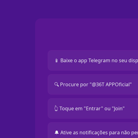
📱 Baixe o app Telegram no seu disp
🔍 Procure por "@36T APPOficial"
👆 Toque em "Entrar" ou "Join"
🔔 Ative as notificações para não p