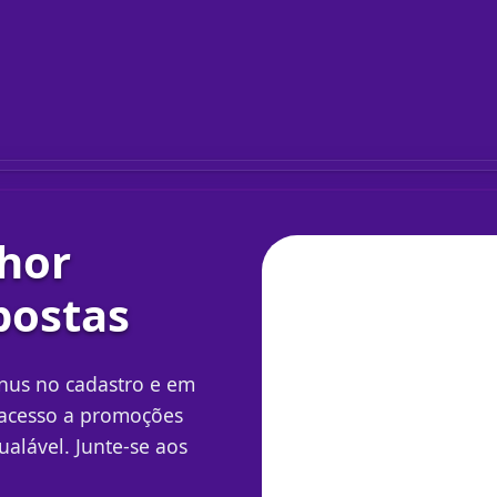
lhor
postas
nus no cadastro e em
 acesso a promoções
ualável. Junte-se aos