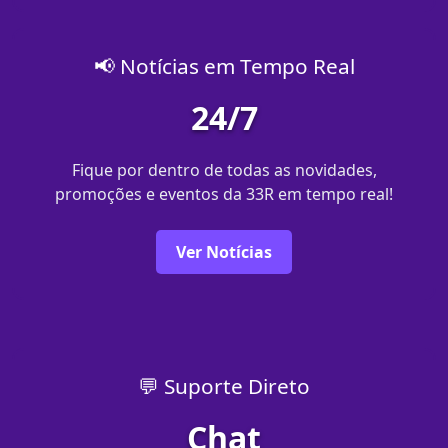
📢 Notícias em Tempo Real
24/7
Fique por dentro de todas as novidades,
promoções e eventos da 33R em tempo real!
Ver Notícias
💬 Suporte Direto
Chat