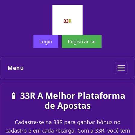
Login
Registrar-se
Menu
📱 33R A Melhor Plataforma
de Apostas
Cadastre-se na 33R para ganhar bônus no
cadastro e em cada recarga. Com a 33R, você tem