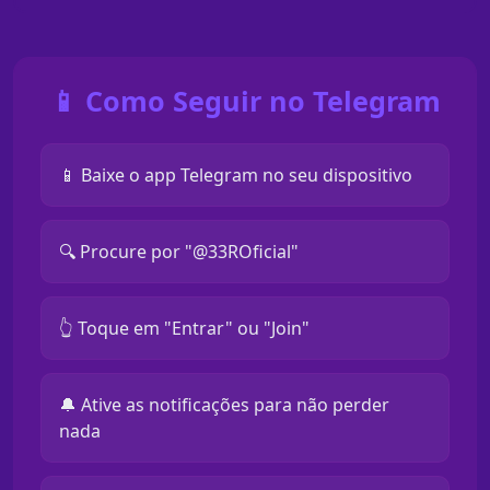
📱 Como Seguir no Telegram
📱 Baixe o app Telegram no seu dispositivo
🔍 Procure por "@33ROficial"
👆 Toque em "Entrar" ou "Join"
🔔 Ative as notificações para não perder
nada