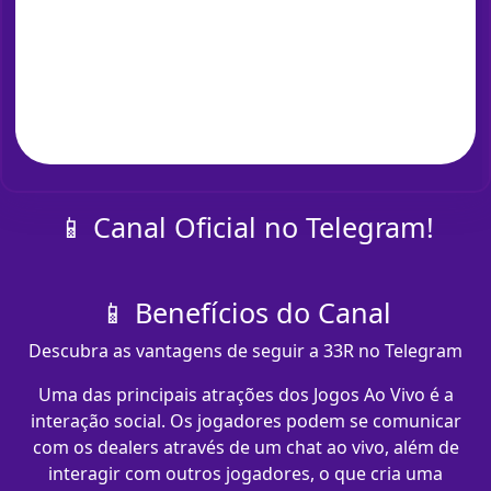
📱 Canal Oficial no Telegram!
📱 Benefícios do Canal
Descubra as vantagens de seguir a 33R no Telegram
Uma das principais atrações dos Jogos Ao Vivo é a
interação social. Os jogadores podem se comunicar
com os dealers através de um chat ao vivo, além de
interagir com outros jogadores, o que cria uma