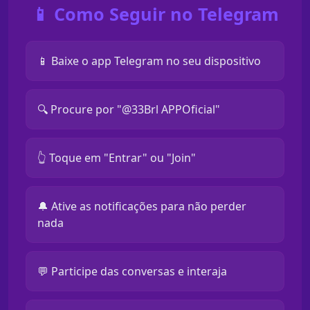
📱 Como Seguir no Telegram
📱 Baixe o app Telegram no seu dispositivo
🔍 Procure por "@33Brl APPOficial"
👆 Toque em "Entrar" ou "Join"
🔔 Ative as notificações para não perder
nada
💬 Participe das conversas e interaja