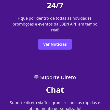
24/7
Fique por dentro de todas as novidades,
promoções e eventos da 33Brl APP em tempo
real!
Ver Notícias
💬 Suporte Direto
Chat
Suporte direto via Telegram, respostas rápidas e
atendimento personalizado!