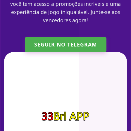
você tem acesso a promoções incríveis e uma
experiência de jogo inigualável. Junte-se aos
vencedores agora!
SEGUIR NO TELEGRAM