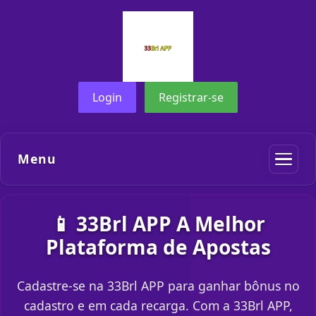
Login
Registrar-se
Menu
📱 33Brl APP A Melhor
Plataforma de Apostas
Cadastre-se na 33Brl APP para ganhar bônus no
cadastro e em cada recarga. Com a 33Brl APP,