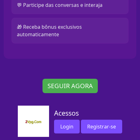
💬 Participe das conversas e interaja
🎁 Receba bônus exclusivos
automaticamente
SEGUIR AGORA
Acessos
Login
Registrar-se