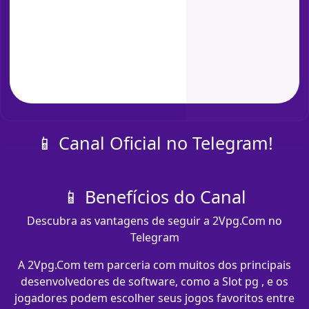
📱 Canal Oficial no Telegram!
📱 Benefícios do Canal
Descubra as vantagens de seguir a 2Vpg.Com no
Telegram
A 2Vpg.Com tem parceria com muitos dos principais
desenvolvedores de software, como a Slot pg , e os
jogadores podem escolher seus jogos favoritos entre