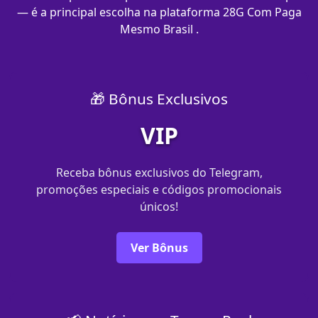
— é a principal escolha na plataforma 28G Com Paga
Mesmo Brasil .
🎁 Bônus Exclusivos
VIP
Receba bônus exclusivos do Telegram,
promoções especiais e códigos promocionais
únicos!
Ver Bônus