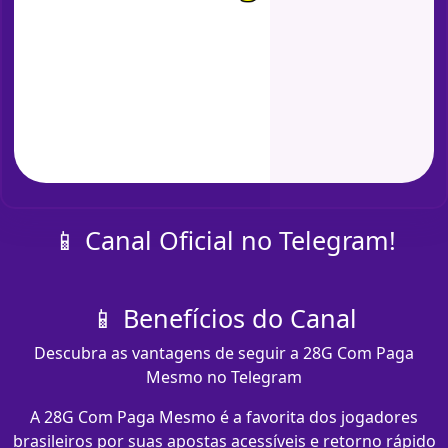
📱 Canal Oficial no Telegram!
📱 Benefícios do Canal
Descubra as vantagens de seguir a 28G Com Paga
Mesmo no Telegram
A 28G Com Paga Mesmo é a favorita dos jogadores
brasileiros por suas apostas acessíveis e retorno rápido