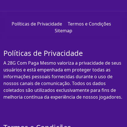
Políticas de Privacidade
Termos e Condições
Sitemap
Políticas de Privacidade
A 28G Com Paga Mesmo valoriza a privacidade de seus
usuários e está empenhada em proteger todas as
informações pessoais fornecidas durante o uso de
nossos canais de comunicação. Todos os dados
coletados são utilizados exclusivamente para fins de
melhoria contínua da experiência de nossos jogadores.