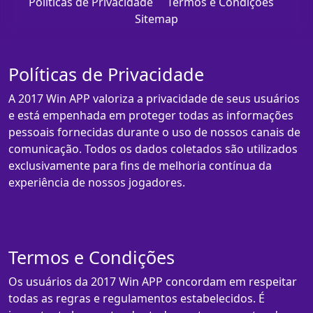
Políticas de Privacidade
Termos e Condições
Sitemap
Políticas de Privacidade
A 2017 Win APP valoriza a privacidade de seus usuários
e está empenhada em proteger todas as informações
pessoais fornecidas durante o uso de nossos canais de
comunicação. Todos os dados coletados são utilizados
exclusivamente para fins de melhoria contínua da
experiência de nossos jogadores.
Termos e Condições
Os usuários da 2017 Win APP concordam em respeitar
todas as regras e regulamentos estabelecidos. É