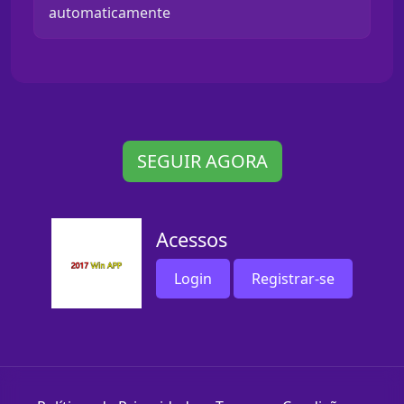
automaticamente
SEGUIR AGORA
Acessos
Login
Registrar-se