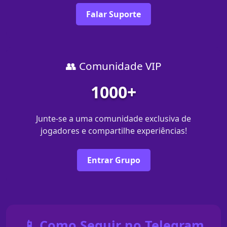
Falar Suporte
👥 Comunidade VIP
1000+
Junte-se a uma comunidade exclusiva de
jogadores e compartilhe experiências!
Entrar Grupo
📱 Como Seguir no Telegram