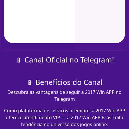
📱 Canal Oficial no Telegram!
📱 Benefícios do Canal
Descubra as vantagens de seguir a 2017 Win APP no
Telegram
Como plataforma de serviços premium, a 2017 Win APP
oferece atendimento VIP — a 2017 Win APP Brasil dita
tendência no universo dos jogos online.