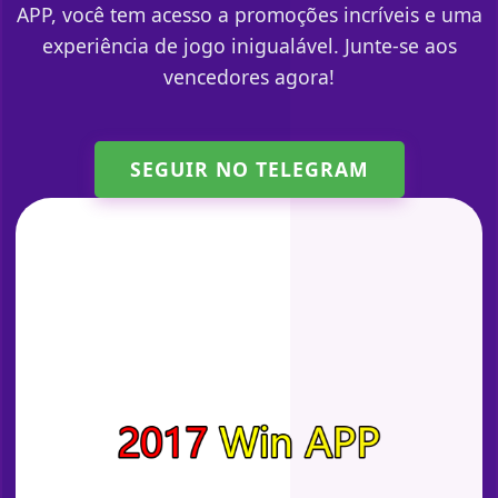
APP, você tem acesso a promoções incríveis e uma
experiência de jogo inigualável. Junte-se aos
vencedores agora!
SEGUIR NO TELEGRAM