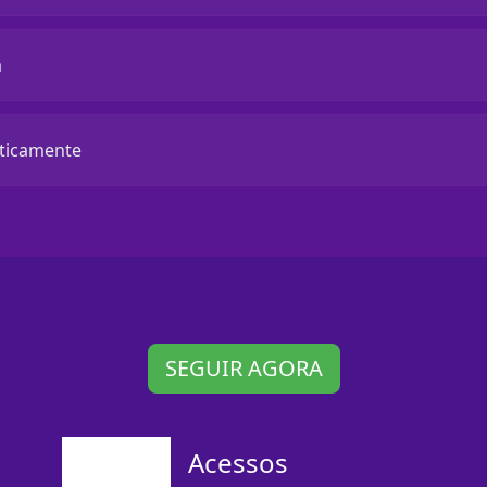
a
aticamente
SEGUIR AGORA
Acessos