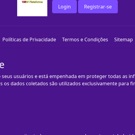
Login
Registrar-se
Políticas de Privacidade
Termos e Condições
Sitemap
de
de seus usuários e está empenhada em proteger todas as in
 os dados coletados são utilizados exclusivamente para fi