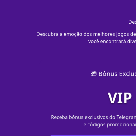
Des
Descubra a emoção dos melhores jogos de s
você encontrará div
🎁 Bônus Exclu
VIP
Receba bônus exclusivos do Telegra
e códigos promocionai