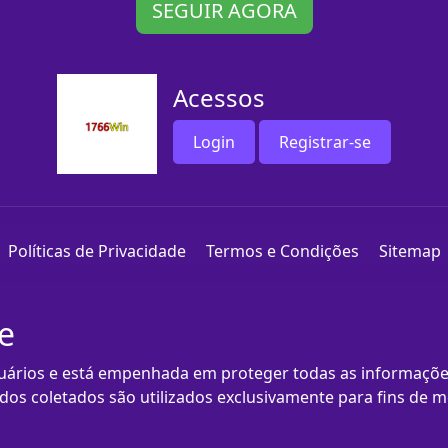
SEGUIR AGORA
Acessos
Login
Registrar-se
Políticas de Privacidade
Termos e Condições
Sitemap
de
suários e está empenhada em proteger todas as informaçõe
os coletados são utilizados exclusivamente para fins de m