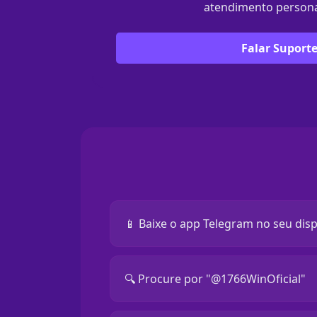
atendimento persona
Falar Suport
📱 Baixe o app Telegram no seu disp
🔍 Procure por "@1766WinOficial"