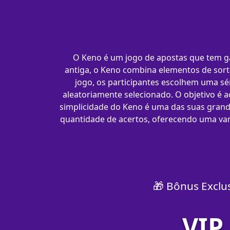
O Keno é um jogo de apostas que tem g
antiga, o Keno combina elementos de sort
jogo, os participantes escolhem uma sé
aleatoriamente selecionado. O objetivo é 
simplicidade do Keno é uma das suas grand
quantidade de acertos, oferecendo uma va
🎁 Bônus Exclu
VIP