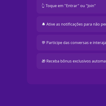
👆 Toque em "Entrar" ou "Join"
🔔 Ative as notificações para não p
💬 Participe das conversas e interaj
🎁 Receba bônus exclusivos autom