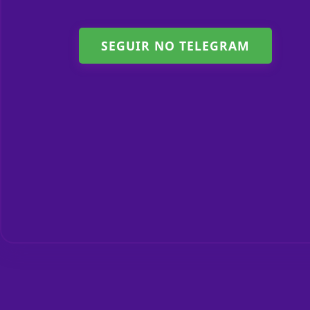
SEGUIR NO TELEGRAM