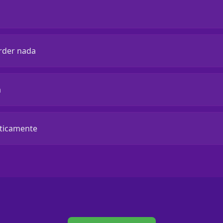
erder nada
a
aticamente