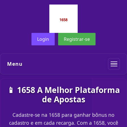
Login
Registrar-se
Menu
📱 1658 A Melhor Plataforma
de Apostas
Cadastre-se na 1658 para ganhar bônus no
cadastro e em cada recarga. Com a 1658, você