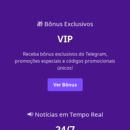
🎁 Bônus Exclusivos
VIP
Receba bônus exclusivos do Telegram,
promoções especiais e códigos promocionais
únicos!
Ver Bônus
📢 Notícias em Tempo Real
24/7