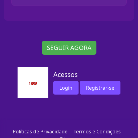
SEGUIR AGORA
Acessos
Login
Registrar-se
Políticas de Privacidade
Termos e Condições