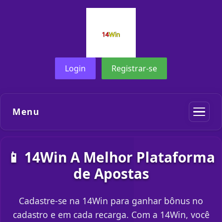
Login
Registrar-se
Menu
📱 14Win A Melhor Plataforma
de Apostas
Cadastre-se na 14Win para ganhar bônus no
cadastro e em cada recarga. Com a 14Win, você